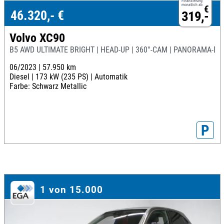
Finanzierung
monatlich ab
€
46.320,- €
319,-
Volvo XC90
B5 AWD ULTIMATE BRIGHT | HEAD-UP | 360°-CAM | PANORAMA-D
06/2023 |
57.950 km
Diesel |
173 kW (235 PS) |
Automatik
Farbe: Schwarz Metallic
P
1 von 15.000