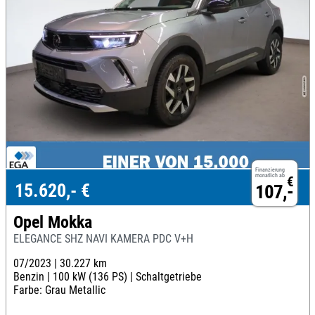
Finanzierung
monatlich ab
€
15.620,- €
107,-
Opel Mokka
ELEGANCE SHZ NAVI KAMERA PDC V+H
07/2023 |
30.227 km
Benzin |
100 kW (136 PS) |
Schaltgetriebe
Farbe: Grau Metallic