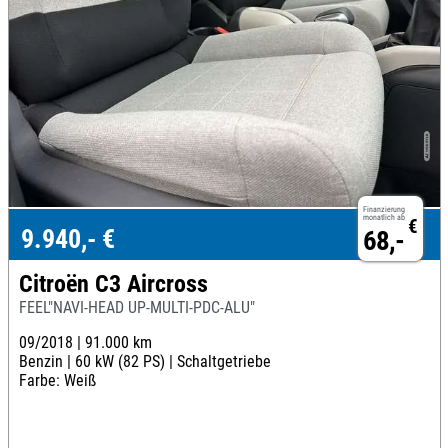
Finanzierung
monatlich ab
€
9.940,- €
68,-
Citroën C3 Aircross
FEEL"NAVI-HEAD UP-MULTI-PDC-ALU"
09/2018 |
91.000 km
Benzin |
60 kW (82 PS) |
Schaltgetriebe
Farbe: Weiß